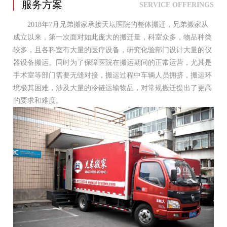
服务方案
SERVICE OFFERINGS
2018年7月兄弟搬家承接天坛医院的整体搬迁，兄弟搬家从
成立以来，第一次面对如此庞大的搬迁量，科室众多，物品种类
较多，且各科室有大量的医疗设备，研究化验部门设计大量的仪
器设备搬运。同时为了保障医院在搬运期间的正常运营，尤其是
手术室等部门需要无缝对接，搬运过程中车辆人员拥挤，搬运环
境极其困难，涉及大量的冷链运输物品，对常规搬迁提出了更高
的要求和难度。