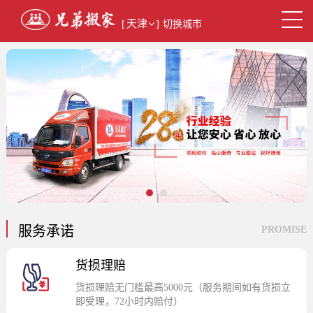
[
天津
]
切换城市
1
2
服务承诺
PROMISE
货损理赔
货损理赔无门槛最高5000元（服务期间如有货损立
即受理，72小时内赔付）